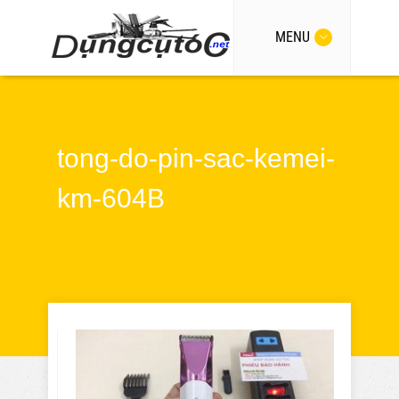
MENU
tong-do-pin-sac-kemei-
km-604B