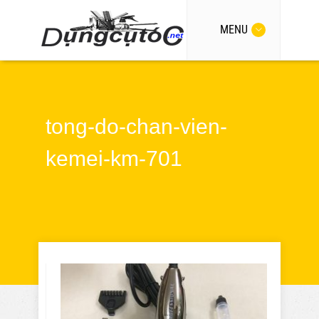
MENU
tong-do-chan-vien-
kemei-km-701