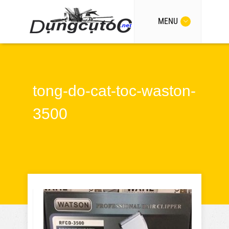
MENU
tong-do-cat-toc-waston-
3500