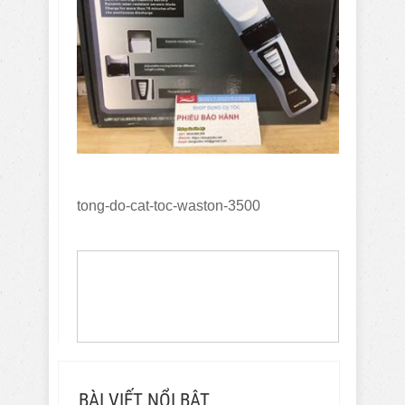
tong-do-cat-toc-waston-3500
BÀI VIẾT NỔI BẬT