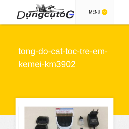
MENU
tong-do-cat-toc-tre-em-
kemei-km3902