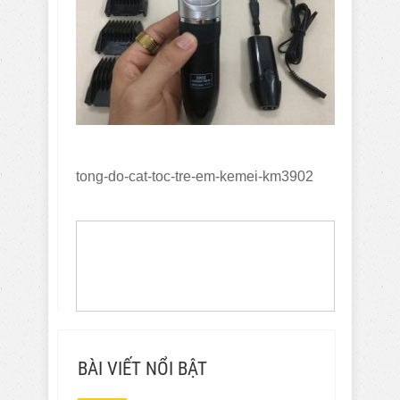
tong-do-cat-toc-tre-em-kemei-km3902
BÀI VIẾT NỔI BẬT