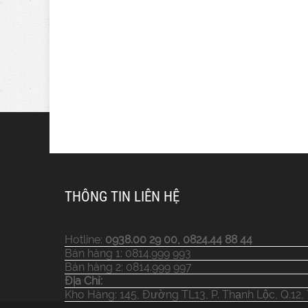
THÔNG TIN LIÊN HỆ
Hotline:
0938.00 29 00, 0824.44 88 44
Bán hàng 1: 0814.999 993
Bán hàng 2: 0814.999 997
Địa Chỉ:
Kho Hàng: 145, Đường TL13, P. Thạnh Lộc, Q.12,