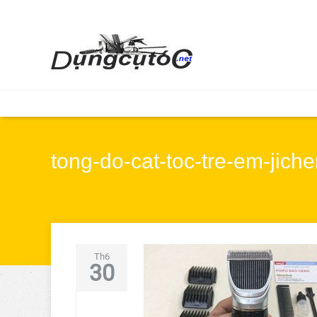
tong-do-cat-toc-tre-em-jich
Th6
30