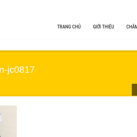
TRANG CHỦ
GIỚI THIỆU
CHĂM
en-jc0817