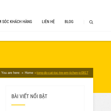
 SÓC KHÁCH HÀNG
LIÊN HỆ
BLOG
You are here:
Home
tong-do-cat-toc-tre-em-jichen-jc0817
BÀI VIẾT NỔI BẬT