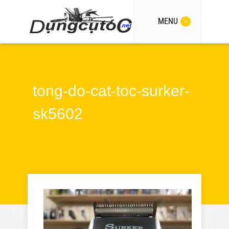
MENU
tong-do-cat-toc-surker-
sk5602