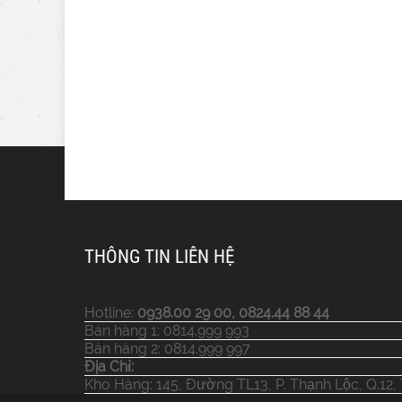
THÔNG TIN LIÊN HỆ
Hotline:
0938.00 29 00, 0824.44 88 44
Bán hàng 1: 0814.999 993
Bán hàng 2: 0814.999 997
Địa Chỉ:
Kho Hàng: 145, Đường TL13, P. Thạnh Lộc, Q.12,