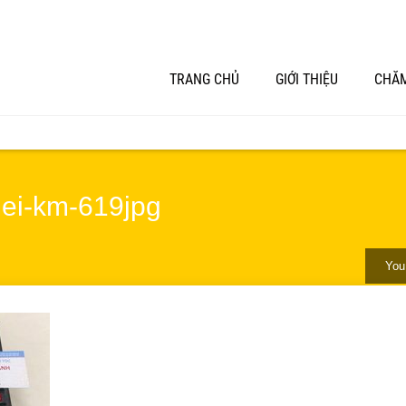
TRANG CHỦ
GIỚI THIỆU
CHĂM
mei-km-619jpg
You