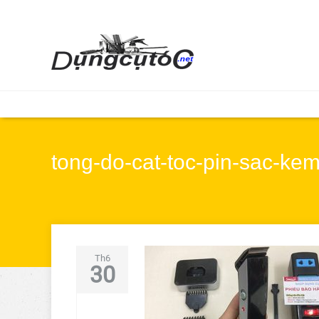
tong-do-cat-toc-pin-sac-ke
Th6
30