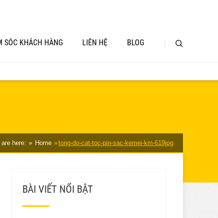
 SÓC KHÁCH HÀNG
LIÊN HỆ
BLOG
 are here:
Home
tong-do-cat-toc-pin-sac-kemei-km-619jpg
BÀI VIẾT NỔI BẬT