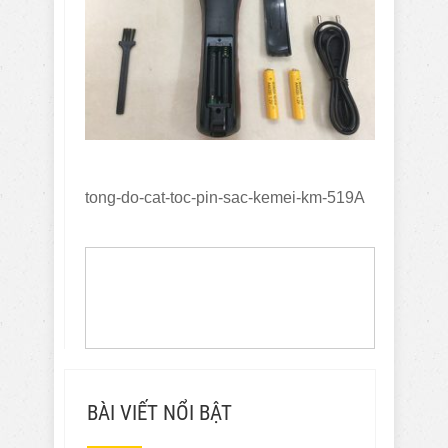
tong-do-cat-toc-pin-sac-kemei-km-519A
BÀI VIẾT NỔI BẬT