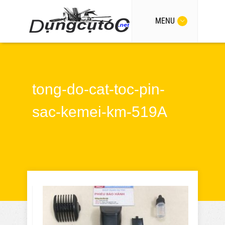
MENU
tong-do-cat-toc-pin-
sac-kemei-km-519A