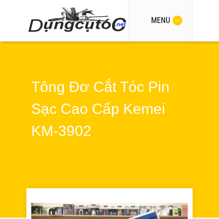
MENU
Tông Đơ Cắt Tóc Pin
Sạc Cao Cấp Kemei
KM-3902