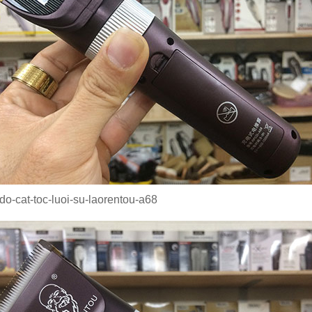
do-cat-toc-luoi-su-laorentou-a68