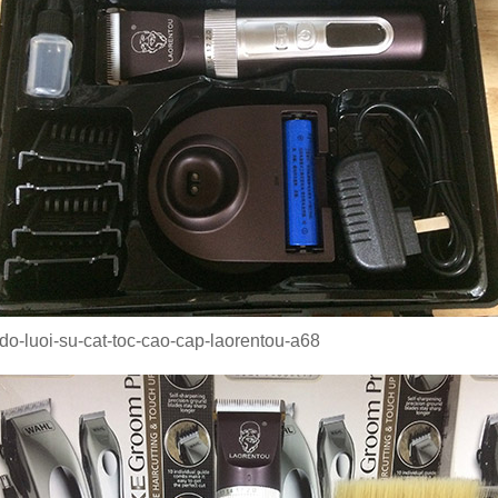
do-luoi-su-cat-toc-cao-cap-laorentou-a68