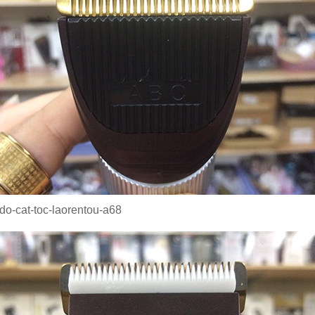
do-cat-toc-laorentou-a68