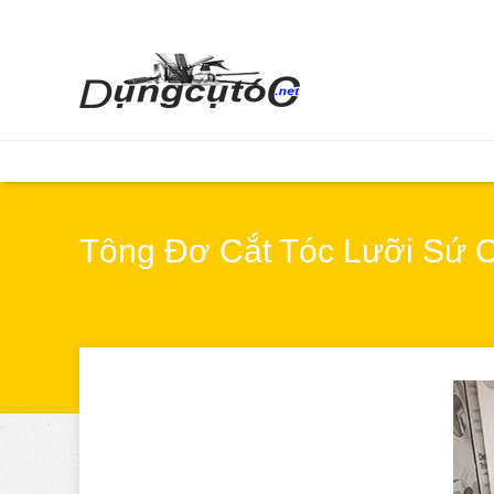
Tông Đơ Cắt Tóc Lưỡi Sứ 