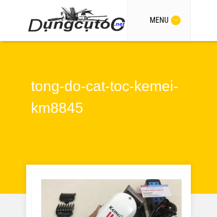
MENU
tong-do-cat-toc-kemei-
km8845