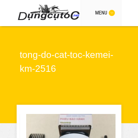
MENU
tong-do-cat-toc-kemei-
km-2516