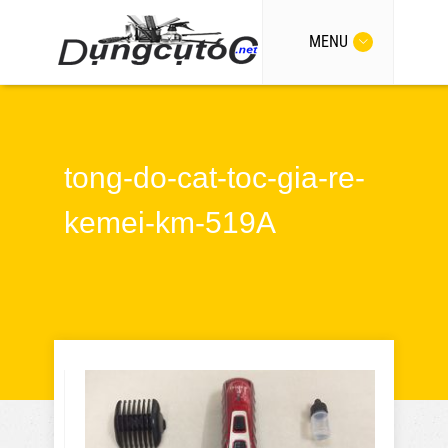
MENU
tong-do-cat-toc-gia-re-
kemei-km-519A