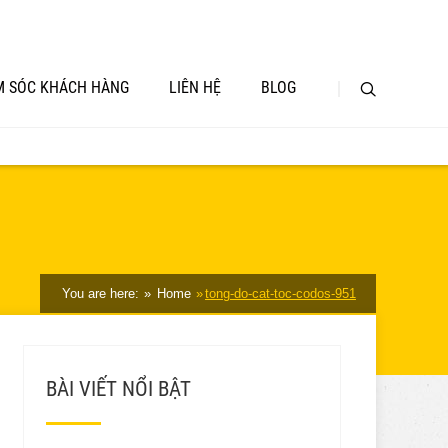
 SÓC KHÁCH HÀNG
LIÊN HỆ
BLOG
You are here:
Home
tong-do-cat-toc-codos-951
BÀI VIẾT NỔI BẬT