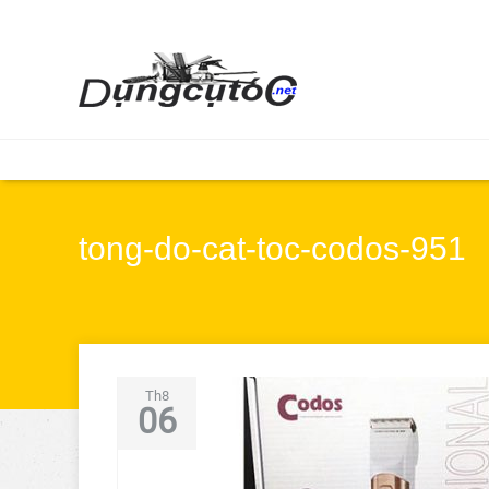
tong-do-cat-toc-codos-951
Th8
06