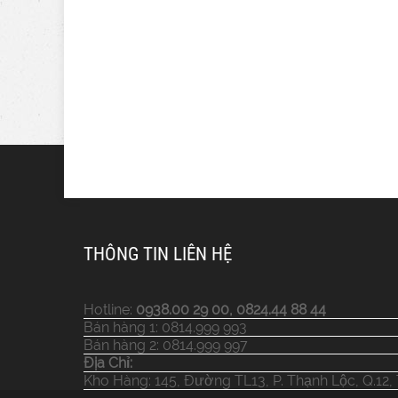
THÔNG TIN LIÊN HỆ
Hotline:
0938.00 29 00, 0824.44 88 44
Bán hàng 1: 0814.999 993
Bán hàng 2: 0814.999 997
Địa Chỉ:
Kho Hàng: 145, Đường TL13, P. Thạnh Lộc, Q.12,