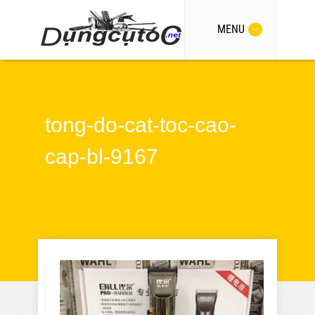
MENU
tong-do-cat-toc-cao-
cap-bl-9167