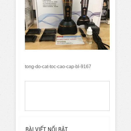
tong-do-cat-toc-cao-cap-bl-9167
BÀI VIẾT NỔI BẬT