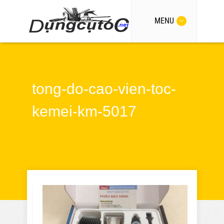
MENU
tong-do-cao-vien-toc-
kemei-km-5017