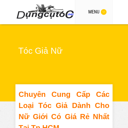
MENU
Tóc Giả Nữ
Chuyên Cung Cấp Các
Loại Tóc Giả Dành Cho
Nữ Giới Có Giá Rẻ Nhất
Tại Tp HCM.