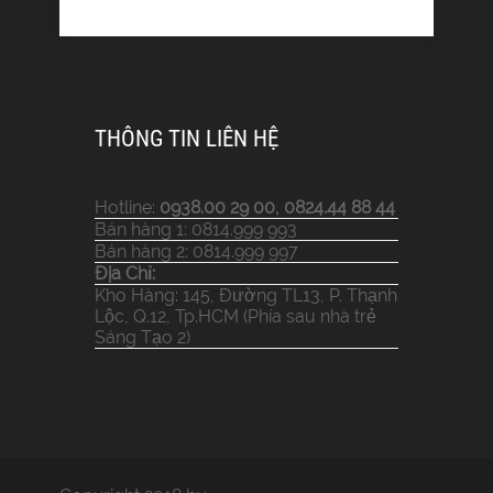
THÔNG TIN LIÊN HỆ
Hotline:
0938.00 29 00, 0824.44 88 44
Bán hàng 1: 0814.999 993
Bán hàng 2: 0814.999 997
Địa Chỉ:
Kho Hàng: 145, Đường TL13, P. Thạnh
Lộc, Q.12, Tp.HCM (Phía sau nhà trẻ
Sáng Tạo 2)