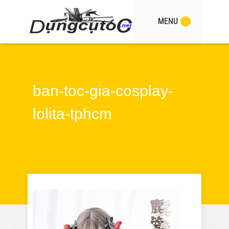
MENU
ban-toc-gia-cosplay-
lolita-tphcm