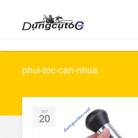
phui-toc-can-nhua
Th7
20