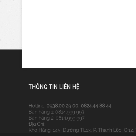
THÔNG TIN LIÊN HỆ
Hotline:
0938.00 29 00, 0824.44 88 44
Bán hàng 1: 0814.999 993
Bán hàng 2: 0814.999 997
Địa Chỉ:
Kho Hàng: 145, Đường TL13, P. Thạnh Lộc, Q.12,