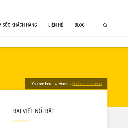
 SÓC KHÁCH HÀNG
LIÊN HỆ
BLOG
You are here:
Home
phui-toc-can-nhua
BÀI VIẾT NỔI BẬT