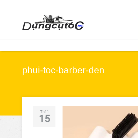
phui-toc-barber-den
Th11
15