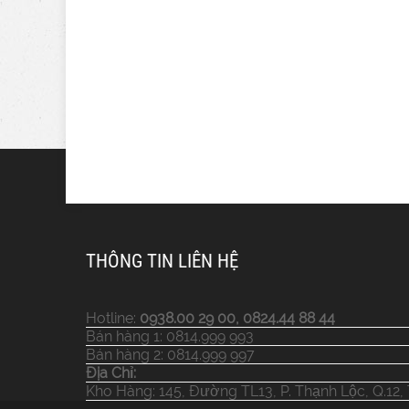
THÔNG TIN LIÊN HỆ
Hotline:
0938.00 29 00, 0824.44 88 44
Bán hàng 1: 0814.999 993
Bán hàng 2: 0814.999 997
Địa Chỉ:
Kho Hàng: 145, Đường TL13, P. Thạnh Lộc, Q.12,