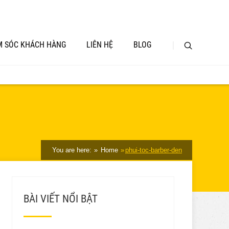
 SÓC KHÁCH HÀNG
LIÊN HỆ
BLOG
You are here:
Home
phui-toc-barber-den
BÀI VIẾT NỔI BẬT