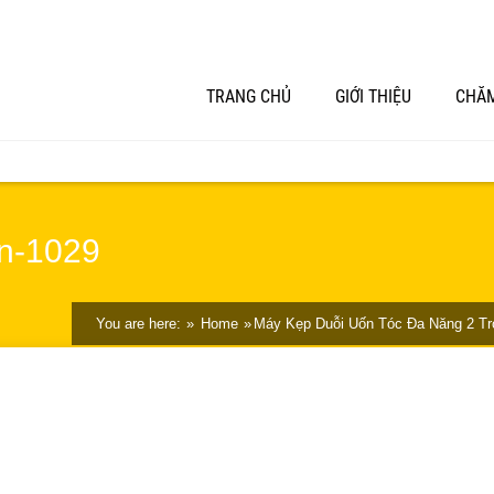
TRANG CHỦ
GIỚI THIỆU
CHĂM
on-1029
You are here:
Home
Máy Kẹp Duỗi Uốn Tóc Đa Năng 2 T