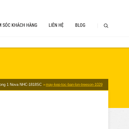
 SÓC KHÁCH HÀNG
LIÊN HỆ
BLOG
rong 1 Nova NHC-1818SC
may-kep-toc-ban-lon-treeson-1029