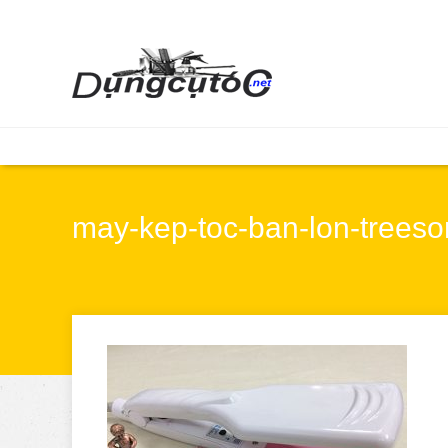
may-kep-toc-ban-lon-trees