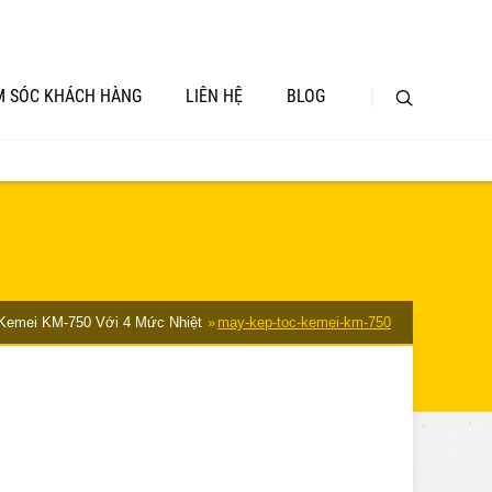
 SÓC KHÁCH HÀNG
LIÊN HỆ
BLOG
Kemei KM-750 Với 4 Mức Nhiệt
may-kep-toc-kemei-km-750