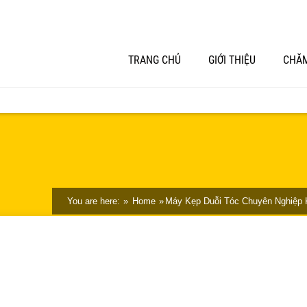
TRANG CHỦ
GIỚI THIỆU
CHĂM
You are here:
Home
Máy Kẹp Duỗi Tóc Chuyên Nghiệp 