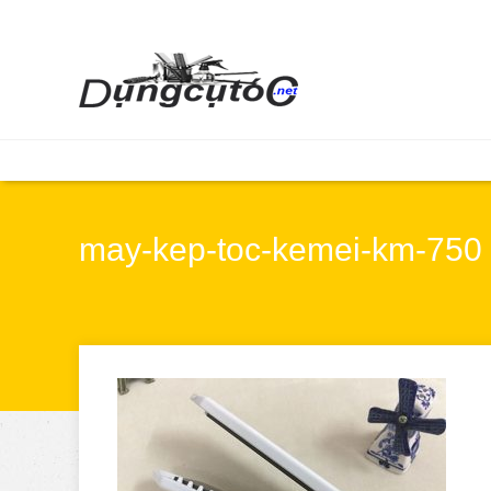
may-kep-toc-kemei-km-750