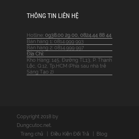
THÔNG TIN LIÊN HỆ
Hotline:
0938.00 29 00, 0824.44 88 44
Bán hàng 1: 0814.999 993
Bán hàng 2: 0814.999 997
Địa Chỉ:
Kho Hàng: 145, Đường TL13, P. Thạnh
Lộc, Q.12, Tp.HCM (Phía sau nhà trẻ
Sáng Tạo 2)
Copyright 2018 by
Dungcutoc.net.
Trang chủ
Điều Kiện Đổi Trả
Blog