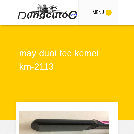
MENU
may-duoi-toc-kemei-
km-2113