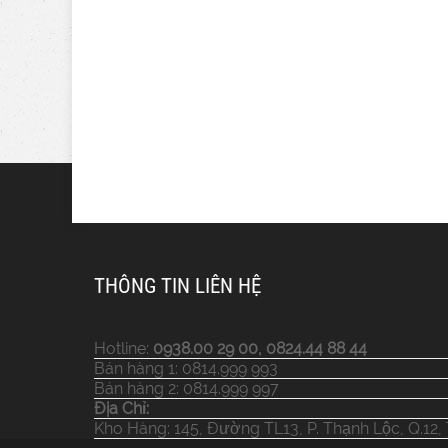
THÔNG TIN LIÊN HỆ
Hotline:
0938.00 29 00, 0824.44 88 44
Bán hàng 1: 0814.999 993
Bán hàng 2: 0814.999 997
Địa Chỉ:
Kho Hàng: 145, Đường TL13, P. Thạnh Lộc, Q.12,