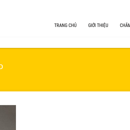
TRANG CHỦ
GIỚI THIỆU
CHĂM
o