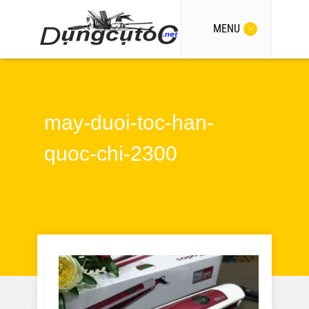
MENU
may-duoi-toc-han-
quoc-chi-2300