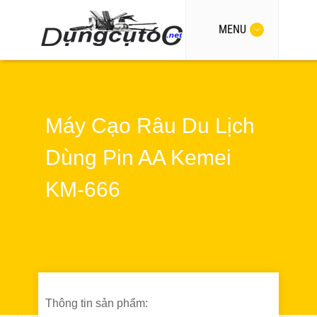
MENU
Máy Cạo Râu Du Lịch
Dùng Pin AA Kemei
KM-666
Thông tin sản phẩm: