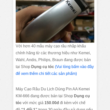
Với hơn 40 mẫu máy cạo râu nhập khẩu
chính hãng từ các thương hiệu như Kemei,
Wahl, Andis, Philips, Braun đang được bán
tại Shop
Dụng cụ tóc
(Vui lòng bấm vào đây
để xem thêm chi tiết các sản phẩm)
Máy Cạo Râu Du Lịch Dùng Pin AA Kemei
KM-666 đang được bán tại Shop
Dụng cụ
tóc
với mức giá
150
.
00đ
đi kèm với chế
độ
“1 đổi 1”
trong 30 ngày đầu sử dụng nếu