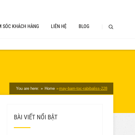
 SÓC KHÁCH HÀNG
LIÊN HỆ
BLOG
You are here:
Home
may-bam-toc-rabibaliss-228
BÀI VIẾT NỔI BẬT