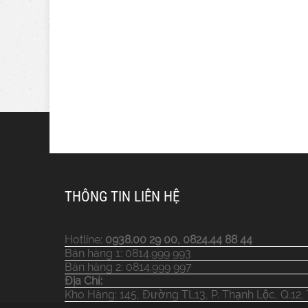
THÔNG TIN LIÊN HỆ
Hotline:
0938.00 29 00, 0824.44 88 44
Bán hàng 1: 0814.999 993
Bán hàng 2: 0814.999 997
Địa Chỉ:
Kho Hàng: 145, Đường TL13, P. Thạnh Lộc, Q.12,