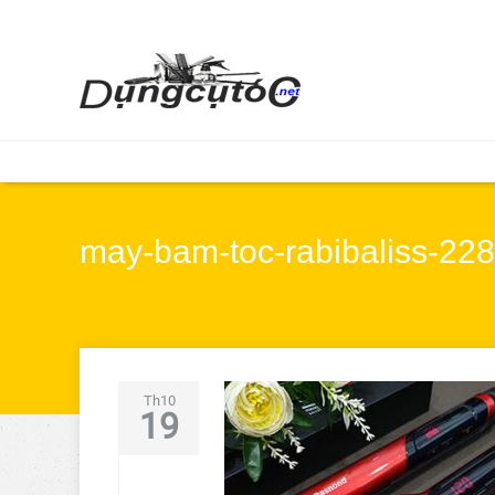
may-bam-toc-rabibaliss-228
Th10
19