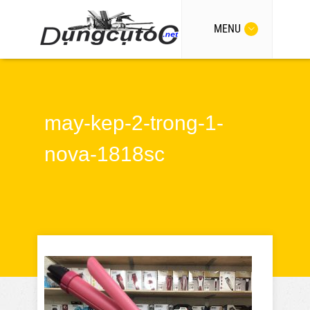
MENU
may-kep-2-trong-1-
nova-1818sc