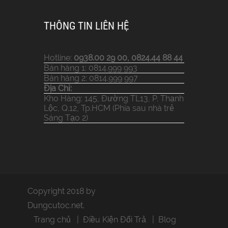
THÔNG TIN LIÊN HỆ
Hotline:
0938.00 29 00, 0824.44 88 44
Bán hàng 1: 0814.999 993
Bán hàng 2: 0814.999 997
Địa Chỉ:
Kho Hàng: 145, Đường TL13, P. Thạnh
Lộc, Q.12, Tp.HCM (Phía sau nhà trẻ
Sáng Tạo 2)
Copyright 2018 by
Dungcutoc.net.
Trang chủ
Điều Kiện Đổi Trả
Blog