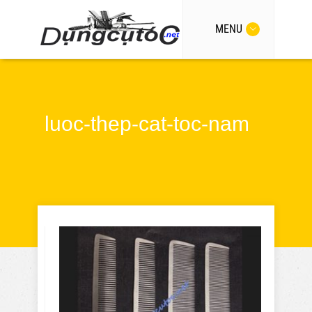
MENU
luoc-thep-cat-toc-nam