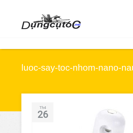
luoc-say-toc-nhom-nano-na
Th4
26