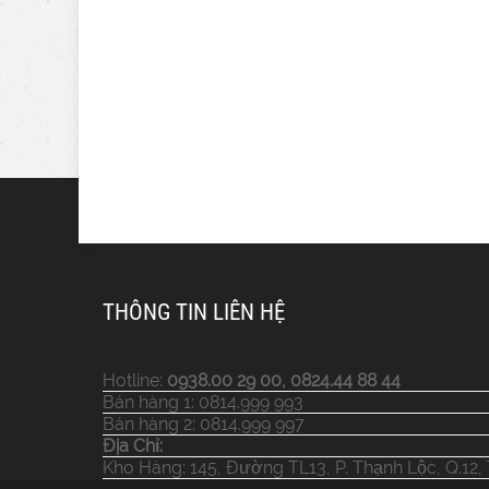
THÔNG TIN LIÊN HỆ
Hotline:
0938.00 29 00, 0824.44 88 44
Bán hàng 1: 0814.999 993
Bán hàng 2: 0814.999 997
Địa Chỉ:
Kho Hàng: 145, Đường TL13, P. Thạnh Lộc, Q.12,