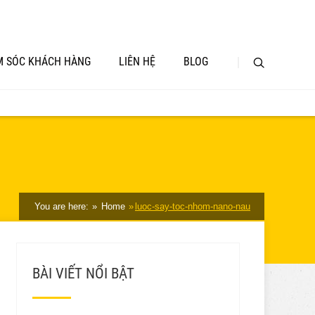
 SÓC KHÁCH HÀNG
LIÊN HỆ
BLOG
You are here:
Home
luoc-say-toc-nhom-nano-nau
BÀI VIẾT NỔI BẬT