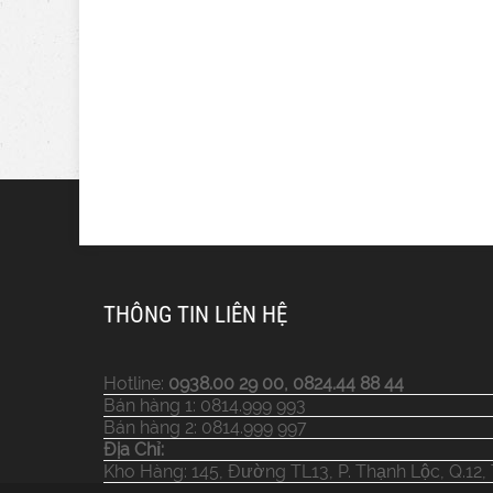
THÔNG TIN LIÊN HỆ
Hotline:
0938.00 29 00, 0824.44 88 44
Bán hàng 1: 0814.999 993
Bán hàng 2: 0814.999 997
Địa Chỉ:
Kho Hàng: 145, Đường TL13, P. Thạnh Lộc, Q.12,