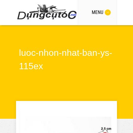
MENU
luoc-nhon-nhat-ban-ys-
115ex