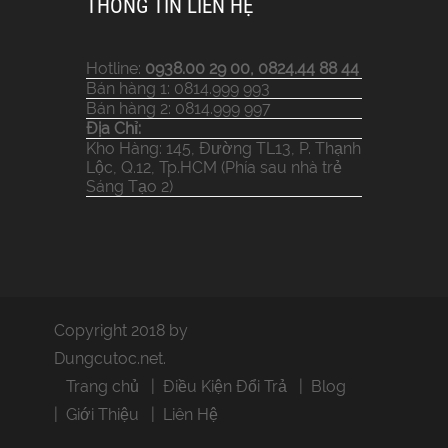
THÔNG TIN LIÊN HỆ
Hotline:
0938.00 29 00, 0824.44 88 44
Bán hàng 1: 0814.999 993
Bán hàng 2: 0814.999 997
Địa Chỉ:
Kho Hàng: 145, Đường TL13, P. Thạnh
Lộc, Q.12, Tp.HCM (Phía sau nhà trẻ
Sáng Tạo 2)
Copyright 2018 by
Dungcutoc.net.
Trang chủ
Điều Kiện Đổi Trả
Blog
Giới Thiệu
Liên Hệ