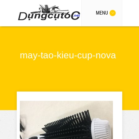
MENU
may-tao-kieu-cup-nova