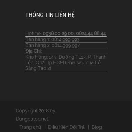
THÔNG TIN LIÊN HỆ
Hotline:
0938.00 29 00, 0824.44 88 44
Bán hàng 1: 0814.999 993
Bán hàng 2: 0814.999 997
Địa Chỉ:
Kho Hàng: 145, Đường TL13, P. Thạnh
Lộc, Q.12, Tp.HCM (Phía sau nhà trẻ
Sáng Tạo 2)
Copyright 2018 by
Dungcutoc.net.
Trang chủ
Điều Kiện Đổi Trả
Blog