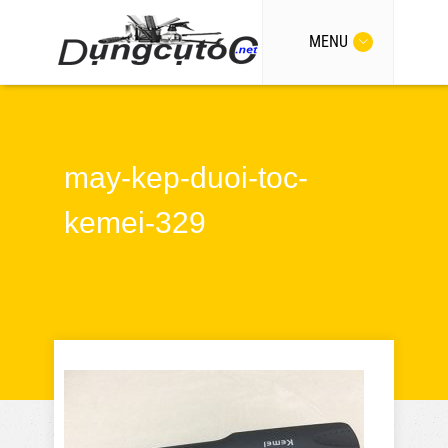
MENU
may-kep-duoi-toc-
kemei-329