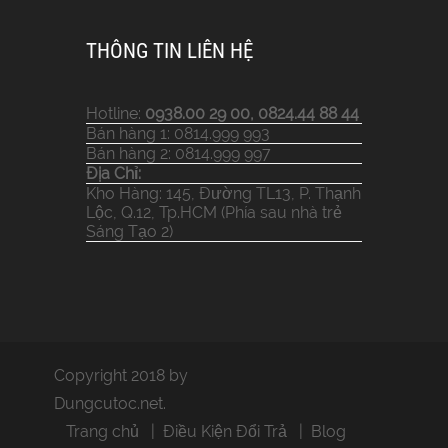
THÔNG TIN LIÊN HỆ
Hotline:
0938.00 29 00, 0824.44 88 44
Bán hàng 1: 0814.999 993
Bán hàng 2: 0814.999 997
Địa Chỉ:
Kho Hàng: 145, Đường TL13, P. Thạnh
Lộc, Q.12, Tp.HCM (Phía sau nhà trẻ
Sáng Tạo 2)
Copyright 2018 by
Dungcutoc.net.
Trang chủ
Điều Kiện Đổi Trả
Blog