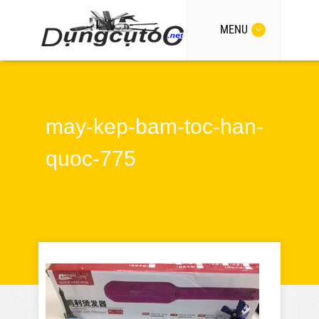
MENU
may-kep-bam-toc-han-
quoc-775