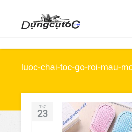
luoc-chai-toc-go-roi-mau-mo
Th7
23