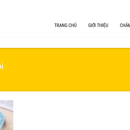
TRANG CHỦ
GIỚI THIỆU
CHĂM
i