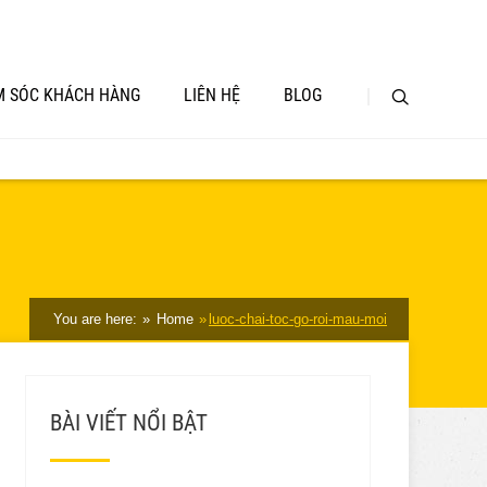
 SÓC KHÁCH HÀNG
LIÊN HỆ
BLOG
You are here:
Home
luoc-chai-toc-go-roi-mau-moi
BÀI VIẾT NỔI BẬT