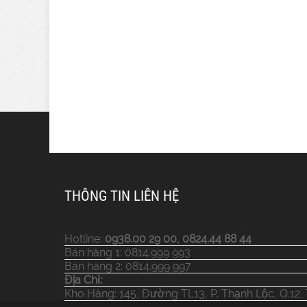
THÔNG TIN LIÊN HỆ
Hotline:
0938.00 29 00, 0824.44 88 44
Bán hàng 1: 0814.999 993
Bán hàng 2: 0814.999 997
Địa Chỉ:
Kho Hàng: 145, Đường TL13, P. Thạnh Lộc, Q.12,