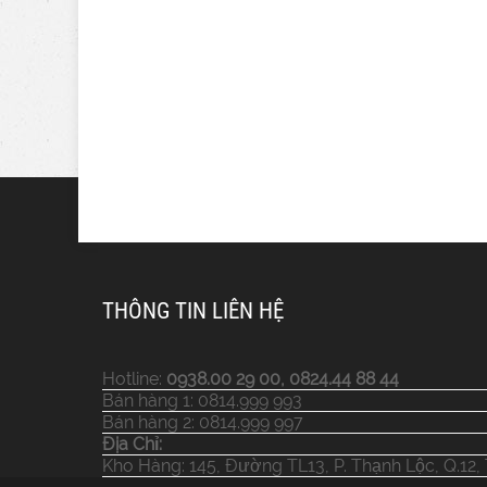
THÔNG TIN LIÊN HỆ
Hotline:
0938.00 29 00, 0824.44 88 44
Bán hàng 1: 0814.999 993
Bán hàng 2: 0814.999 997
Địa Chỉ:
Kho Hàng: 145, Đường TL13, P. Thạnh Lộc, Q.12,