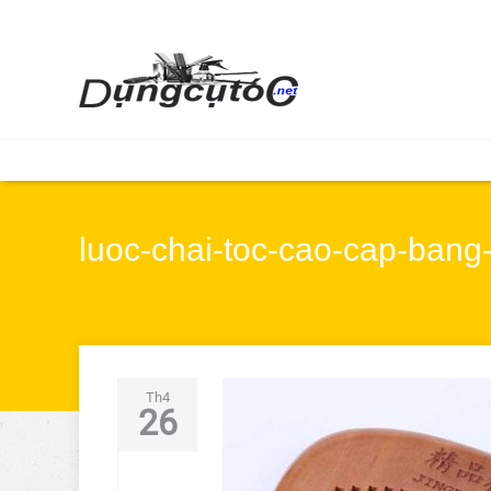
luoc-chai-toc-cao-cap-bang
Th4
26