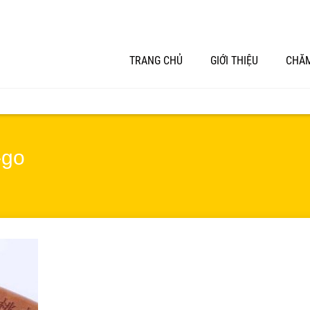
TRANG CHỦ
GIỚI THIỆU
CHĂM
-go