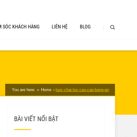
 SÓC KHÁCH HÀNG
LIÊN HỆ
BLOG
You are here:
Home
luoc-chai-toc-cao-cap-bang-go
BÀI VIẾT NỔI BẬT