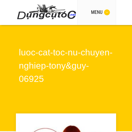
MENU
luoc-cat-toc-nu-chuyen-
nghiep-tony&guy-
06925