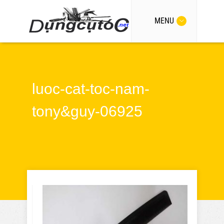
MENU
luoc-cat-toc-nam-
tony&guy-06925