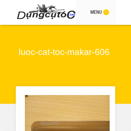
MENU
luoc-cat-toc-makar-606