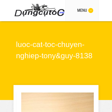
MENU
luoc-cat-toc-chuyen-
nghiep-tony&guy-8138