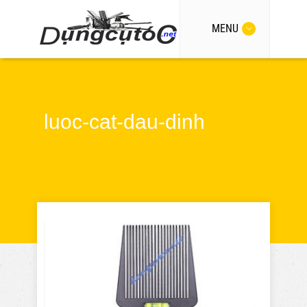
MENU
luoc-cat-dau-dinh