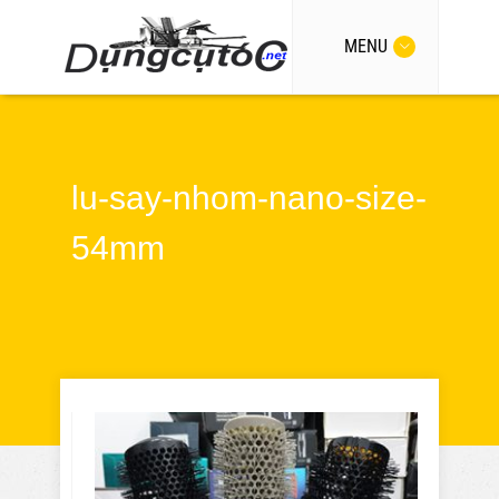
MENU
lu-say-nhom-nano-size-
54mm