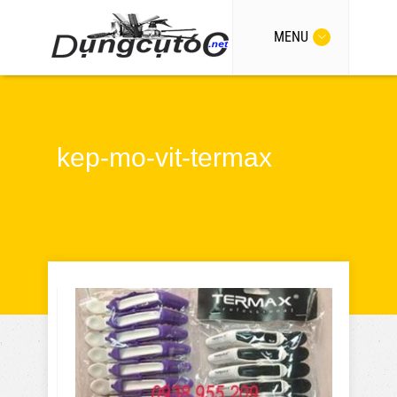
MENU
kep-mo-vit-termax