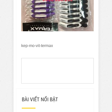
kep-mo-vit-termax
BÀI VIẾT NỔI BẬT