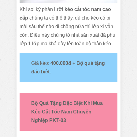
Khi soi kỹ phần lưỡi
kéo cắt tóc nam cao
cấp
chúng ta có thể thấy, dù cho kéo có bị
mài sâu thế nào đi chăng nữa thì lớp xi vẫn
còn. Điều này chứng tỏ nhà sản xuất đã phủ
lớp 1 lớp mạ khá dày lên toàn bộ thân kéo
Giá kéo:
400.000đ + Bộ quà tặng
đặc biệt.
Bộ Quà Tặng Đặc Biệt Khi Mua
Kéo Cắt Tóc Nam Chuyên
Nghiệp PKT-03