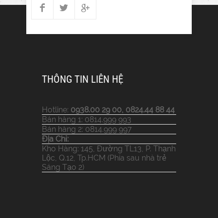
THÔNG TIN LIÊN HỆ
Hotline:
0938.00 29 00, 0824.44 88 44
Bán hàng 1: 0814.999 993
Bán hàng 2: 0814.999 997
Địa Chỉ:
Kho Hàng: 145, Đường TL13, P. Thạnh
Lộc, Q.12, Tp.HCM (Phía sau nhà trẻ
Sáng Tạo 2)