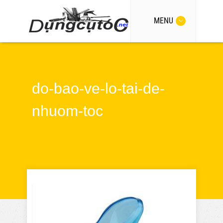
MENU
do-bao-ve-lo-tai-de-
nhuom-toc