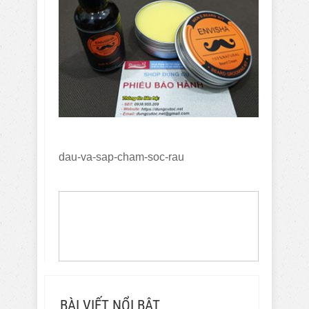
dau-va-sap-cham-soc-rau
BÀI VIẾT NỔI BẬT