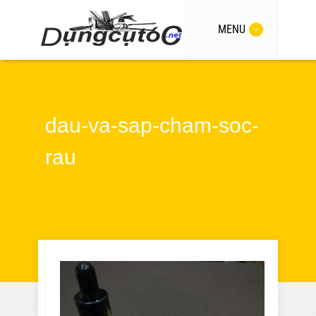
MENU
dau-va-sap-cham-soc-
rau