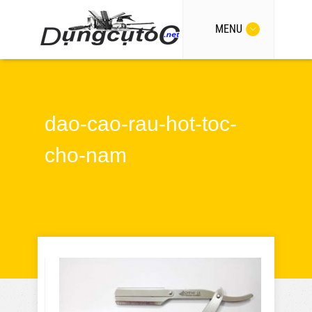
MENU
dao-cao-rau-hot-toc-
cho-nam