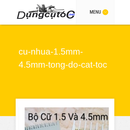
MENU
cu-nhua-1.5mm-
4.5mm-tong-do-cat-toc