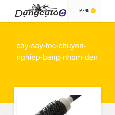
MENU
cay-say-toc-chuyen-
nghiep-bang-nhom-den